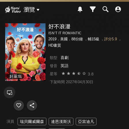
Hami Video
瀏覽
好不浪漫
ISN’T IT ROMANTIC
2019．美國．88分鐘 ．
輔15級
．
評分5.9
．
HD畫質
喜劇
類型
英語
發音
3.8
星等
好萊塢
下架時間 2027年04月30日
演員
瑞貝爾威爾森
連恩漢斯沃
亞當迪凡