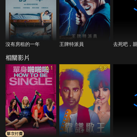
沒有房租的一年
王牌特派員
去死吧，
相關影片
6.1
6.8