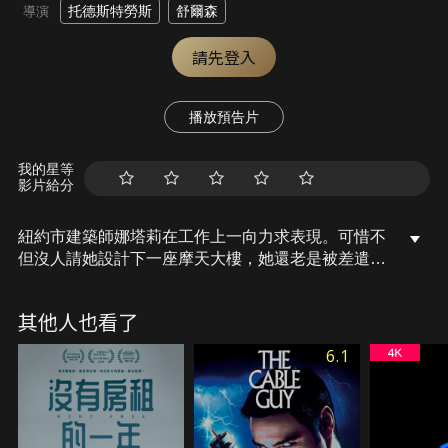
托德斯特勞斯
舒爾森
導演
請先登入
播放預告片
我的星等
影片給分
紐約市建築師娜塔莉在工作上一向力求表現。可惜不
但沒人請她設計下一座摩天大樓，她還老是被差遣做
些送咖啡和貝果的雜務。更雪上加霜的是，對愛情總
是嗤之以鼻的她，因遇到搶匪而失去意識，醒來之後
其他人也看了
發現她的噩夢竟然成真：她的人生變成了一齣浪漫喜
劇，而且女主角不是別人，正是她自己。
6.1