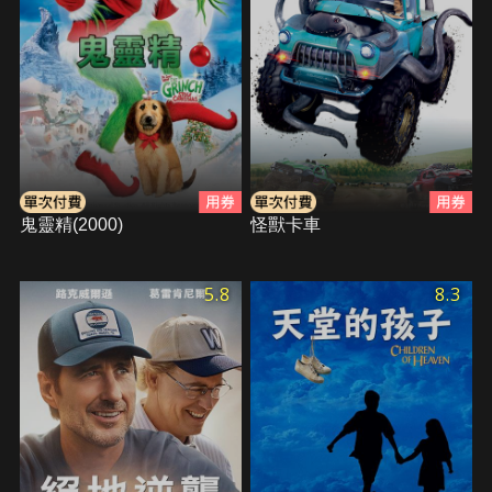
鬼靈精(2000)
怪獸卡車
5.8
8.3