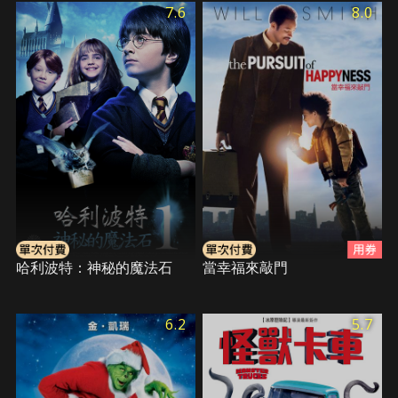
7.6
8.0
哈利波特：神秘的魔法石
當幸福來敲門
6.2
5.7