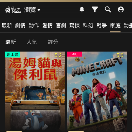
Hami Video
瀏覽
最新
劇情
動作
愛情
喜劇
驚悚
科幻
戰爭
家庭
動
最新
人氣
評分
5.2
5.9