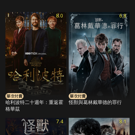
8.0
6.8
哈利波特二十週年：重返霍
怪獸與葛林戴華德的罪行
格華茲
7.4
8.1