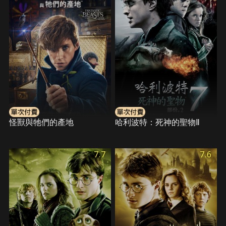
怪獸與牠們的產地
哈利波特：死神的聖物Ⅱ
7.7
7.6