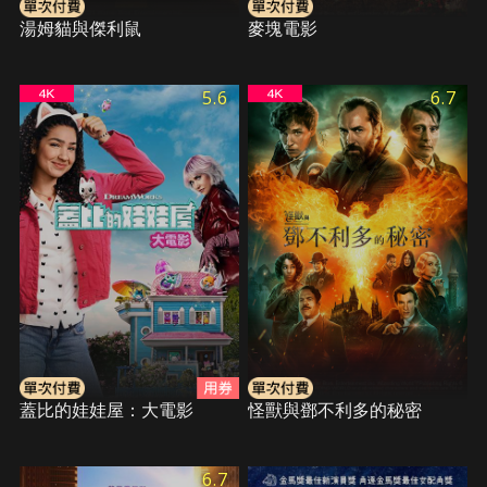
湯姆貓與傑利鼠
麥塊電影
5.6
6.7
蓋比的娃娃屋：大電影
怪獸與鄧不利多的秘密
6.7