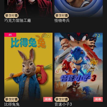
巧克力冒險工廠
怪物奇兵
6.2
7.2
比得兔兔
音速小子3