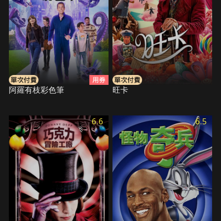
阿羅有枝彩色筆
旺卡
6.6
6.5