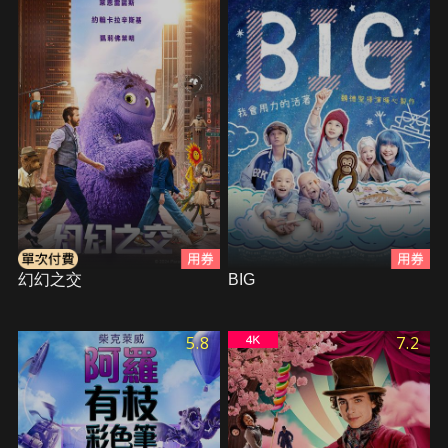
幻幻之交
BIG
5.8
7.2