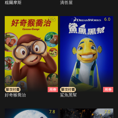
糯爾摩斯
滴答屋
6.5
6.0
好奇猴喬治
鯊魚黑幫
7.8
7.0