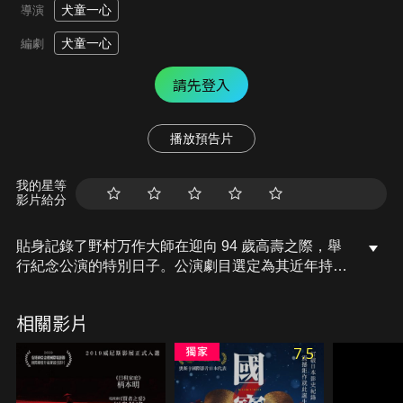
犬童一心
導演
犬童一心
編劇
請先登入
播放預告片
我的星等
影片給分
貼身記錄了野村万作大師在迎向 94 歲高壽之際，舉
行紀念公演的特別日子。公演劇目選定為其近年持續
鑽研、深刻描繪夫妻之愛的經典狂言〈川上〉。敘述
一名失明男子前往「川上地藏」參拜，雖然如願重獲
相關影片
光明，卻在夢中接到地藏要求他「與妻離異」的殘酷
試煉。在視力與摯愛之間，男子面臨人生最艱難的抉
7.5
擇。透過精湛的鏡頭語言，不僅完整收錄了這段至高
演藝，更將大師在後台那挺拔、追求極致美感的職人