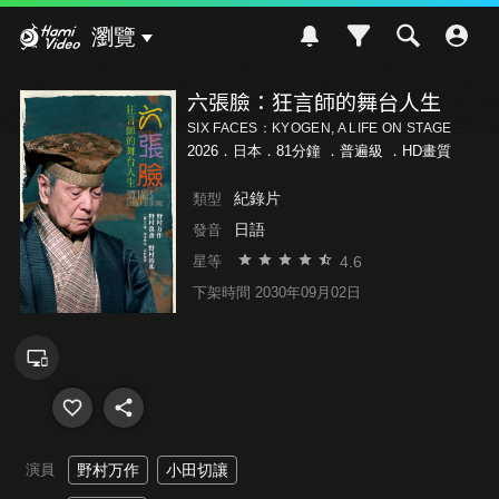
Hami Video
瀏覽
六張臉：狂言師的舞台人生
SIX FACES：KYOGEN, A LIFE ON STAGE
2026．日本．81分鐘 ．
普遍級
．HD畫質
紀錄片
類型
日語
發音
4.6
星等
下架時間 2030年09月02日
演員
野村万作
小田切讓