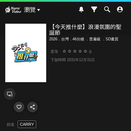
Hami Video
瀏覽
【今天推什麼】浪漫氛圍的聖
誕節
2026．台灣．46分鐘 ．
普遍級
．SD畫質
0
星等
下架時間 2031年12月31日
CARRY
頻道