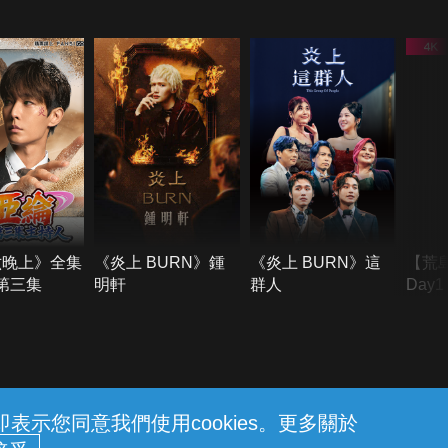
六晚上》全集
《炎上 BURN》鍾
《炎上 BURN》這
【荒
季第三集
明軒
群人
Day
難所
不了
示您同意我們使用cookies。更多關於