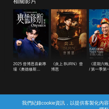
相關影片
2025 曾博恩喜劇專
《炎上 BURN》曾
《星期六晚
場《奧德修斯
博恩
/ 第一季第
Odysseus》
{{notifyMsg}}
我們紀錄cookie資訊，以提供客製化