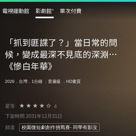
電視運動館
影劇館⁺
單次付費
「抓到匪諜了？」當日常的問
候，變成最深不見底的深淵…
《慘白年華》
2026．台灣．1分鐘 ．
普遍級
．HD畫質
星等
4
下架時間 2031年12月31日
頻道
校園微短劇創作挑戰賽- 同學有影沒