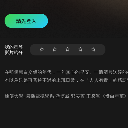
請先登入
我的星等
影片給分
在那個黑白交錯的年代，一句無心的早安、一瓶清晨送達的
本以為只是再普通不過的上班日常，在「人人有責」的標語
銘傳大學, 廣播電視學系 游博威 郭晏齊 王彥智《慘白年華