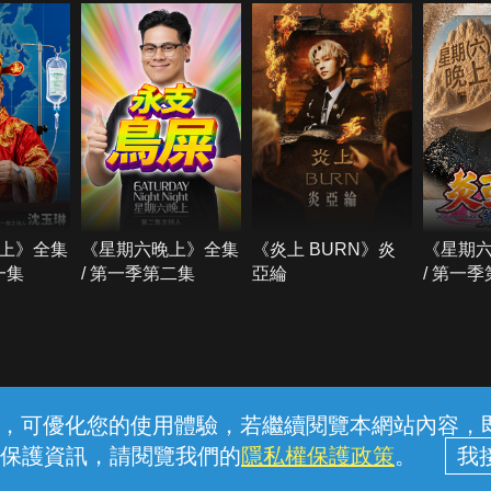
上》全集
《星期六晚上》全集
《炎上 BURN》炎
《星期
一集
/ 第一季第二集
亞綸
/ 第一
常見問題
線上客服
服務條款
隱私權保護
內容，可優化您的使用體驗，若繼續閱覽本網站內容，即表
保護資訊，請閱覽我們的
隱私權保護政策
。
中華電信股份有限公司個人家庭分公司 (統一編號：96979949) © 2026