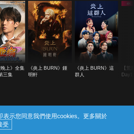
六晚上》全集
《炎上 BURN》鍾
《炎上 BURN》這
【荒
季第三集
明軒
群人
Day
難所
不了
示您同意我們使用cookies。更多關於