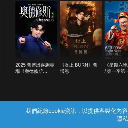
2025 曾博恩喜劇專
《炎上 BURN》曾
《星期六晚
場《奧德修斯
博恩
/ 第一季第
Odysseus》
{{notifyMsg}}
我們紀錄cookie資訊，以提供客製化
隱私