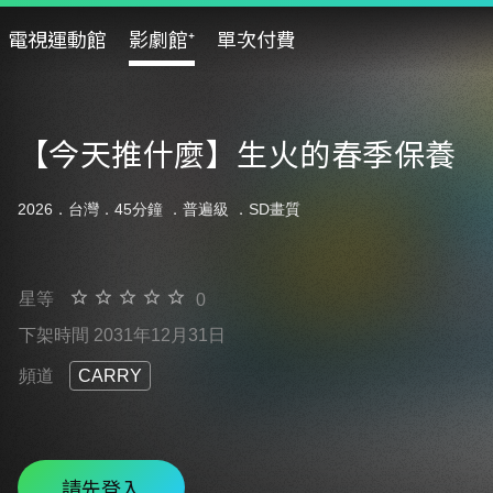
電視運動館
影劇館⁺
單次付費
【今天推什麼】生火的春季保養
2026．台灣．45分鐘 ．
普遍級
．SD畫質
星等
0
下架時間 2031年12月31日
頻道
CARRY
請先登入