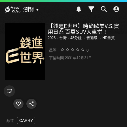
Hami Video
瀏覽
【錢進E世界】時尚歐美V.S.實
用日系 百萬SUV大車拼！
2026．台灣．48分鐘 ．
普遍級
．HD畫質
0
星等
下架時間 2031年12月31日
CARRY
頻道