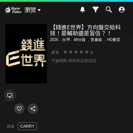
Hami Video
瀏覽
【錢進E世界】方向盤交給科
技！是輔助還是盲信？！
2026．台灣．48分鐘 ．
普遍級
．HD畫質
0
星等
下架時間 2031年12月31日
CARRY
頻道