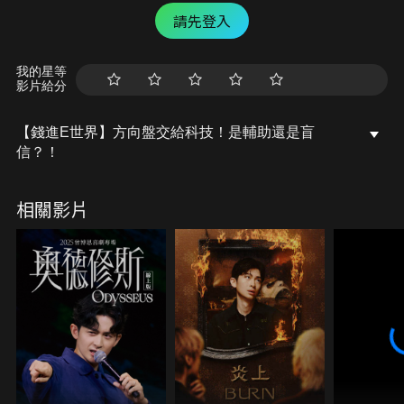
請先登入
我的星等
影片給分
【錢進E世界】方向盤交給科技！是輔助還是盲
信？！
相關影片