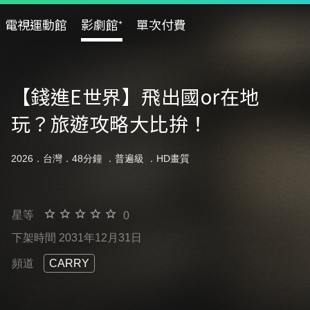
電視運動館
影劇館⁺
單次付費
【錢進E世界】飛出國or在地
玩？旅遊攻略大比拚！
2026．台灣．48分鐘 ．
普遍級
．HD畫質
星等
0
下架時間 2031年12月31日
頻道
CARRY