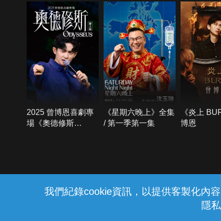
2025 曾博恩喜劇專
《星期六晚上》全集
《炎上 BU
場《奧德修斯
/ 第一季第一集
博恩
Odysseus》
{{notifyMsg}}
我們紀錄cookie資訊，以提供客製化
隱私