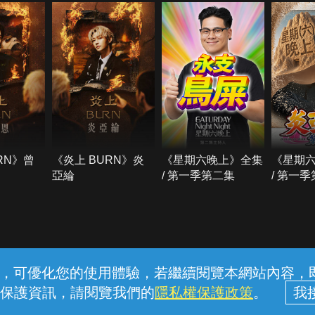
RN》曾
《炎上 BURN》炎
《星期六晚上》全集
《星期
亞綸
/ 第一季第二集
/ 第一
常見問題
線上客服
服務條款
隱私權保護
內容，可優化您的使用體驗，若繼續閱覽本網站內容，即表
保護資訊，請閱覽我們的
隱私權保護政策
。
中華電信股份有限公司個人家庭分公司 (統一編號：96979949) © 2026