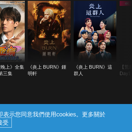
六晚上》全集
《炎上 BURN》鍾
《炎上 BURN》這
【荒
季第三集
明軒
群人
Day
難所
不了
示您同意我們使用cookies。更多關於