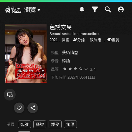
Hami Video
瀏覽
色誘交易
Sexual seduction transactions
2021．韓國．46分鐘 ．
限制級
．HD畫質
藝術情慾
類型
韓語
發音
3.4
星等
下架時間 2027年06月11日
演員
智雅
藝智
燦俊
施厚