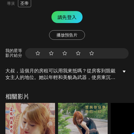
丕帝
導演
請先登入
播放預告片
我的星等
影片給分
大叔，這個月的房租可以用我來抵嗎？從房客到覬覦
女主人的地位。她以年輕和美貌為武器，使房東沉淪
美色。
相關影片