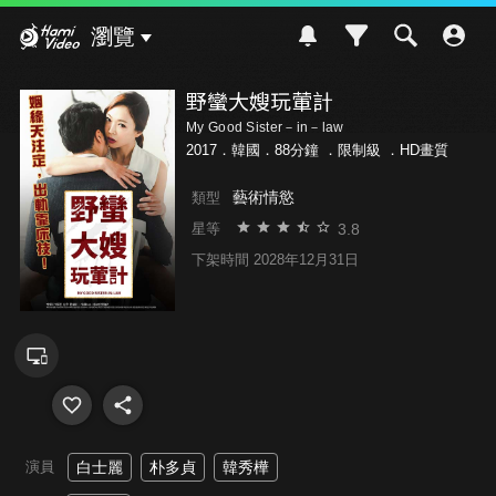
Hami Video
瀏覽
野蠻大嫂玩葷計
My Good Sister－in－law
2017．韓國．88分鐘 ．
限制級
．HD畫質
藝術情慾
類型
3.8
星等
下架時間 2028年12月31日
演員
白士麗
朴多貞
韓秀樺