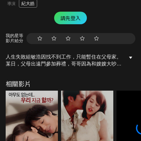
紀大皓
導演
請先登入
我的星等
影片給分
人生失敗組敏浩因找不到工作，只能暫住在父母家。
某日，父母出遠門參加葬禮，哥哥因為和嫂嫂大吵一
架憤而離家，只留下他與嫂嫂共處一個屋簷下。面對
身材姣好的嫂嫂，敏浩的體內的慾望逐漸膨脹，蠢蠢
相關影片
欲動的他是否有辦法壓抑心中即將噴發的慾火呢？