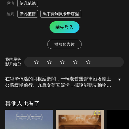
伊凡范德
導演
伊凡范德
馬丁費利佩卡斯塔涅
編劇
請先登入
播放預告片
我的星等
影片給分
在經濟低迷的阿根廷鄉間，一輛老舊露營車沿著塵土
公路緩慢前行。九歲女孩安妮卡，據說能聽見動物的
心聲，隨行的大人將這份能力包裝成寵物溝通生意，
巡迴全國各地，為心碎的飼主排憂解難，把那些卡在
其他人也看了
生死邊界、說不出口的遺憾，轉譯成一段段足以支撐
日常的話語。究竟是挾純真牟利，還是某種不可名狀
6.3
的神蹟？