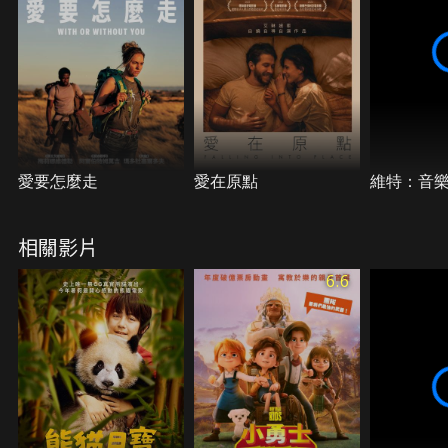
愛要怎麼走
愛在原點
維特：音
相關影片
6.6