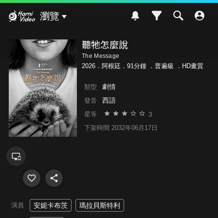
Hami Video
瀏覽
聽牠怎麼說
The Message
2026．阿根廷．91分鐘 ．
普遍級
．HD畫質
劇情
類型
西語
發音
3
星等
下架時間 2032年06月17日
演員
安妮卡布茨
瑪拉貝斯特利