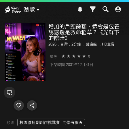
Hami Video
瀏覽
增加的戶頭餘額，這會是包養
誘惑還是救命稻草？《光鮮下
的陰暗》
2026．台灣．2分鐘 ．
普遍級
．HD畫質
5
星等
下架時間 2031年12月31日
校園微短劇創作挑戰賽- 同學有影沒
頻道