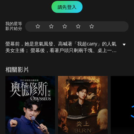
請先登入
我的星等
影片給分
螢幕前，她是意氣風發、高喊著「我超carry」的人氣
美女主播； 螢幕後，看著戶頭只剩兩千塊、桌上一疊
疊的催繳單，她連泡麵都快吃不起了。
就在此時，一位神祕的「K先生」突然跨行轉帳了三
相關影片
萬元，甚至打來電話： 「只要妳願意跟著我，我可以
滿足妳想要的一切……錢、生活、禮物。」
面對生存的壓迫與誘惑，這個要求，她該答應嗎？
國立潮州高中 莊芸綺《光鮮下的陰暗》