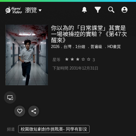
Hami Video
瀏覽
你以為的「日常課堂」其實是
一場被操控的實驗？《第47次
醒來》
2026．台灣．1分鐘 ．
普遍級
．HD畫質
3
星等
下架時間 2031年12月31日
校園微短劇創作挑戰賽- 同學有影沒
頻道