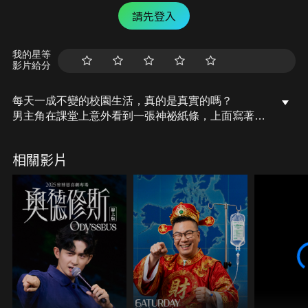
請先登入
我的星等
影片給分
每天一成不變的校園生活，真的是真實的嗎？
男主角在課堂上意外看到一張神祕紙條，上面寫著最
驚悚的警告。
下一秒，原本平靜的學校開始扭曲崩塌，他在無盡的
相關影片
走廊中瘋狂奔逃。
原來這一切，只是第 47 次實驗……而他，已經逐漸
覺醒了。
德明財經科技大學, 多媒體設計系 陳雅琪《第47次醒
來》