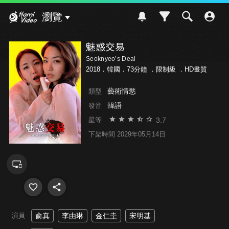
Hami Video
瀏覽
魅惑交易
Seoknyeo’s Deal
2018．韓國．73分鐘 ．
限制級
．HD畫質
藝術情慾
類型
韓語
發音
3.7
星等
下架時間 2029年05月14日
演員
俞真
李由琳
金仁圭
宋明基