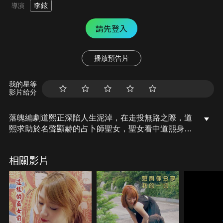
李鉉
導演
請先登入
播放預告片
我的星等
影片給分
落魄編劇道熙正深陷人生泥淖，在走投無路之際，道
熙求助於名聲顯赫的占卜師聖女，聖女看中道熙身上
極強的陰氣，提出一項驚人的交換條件：只要道熙能
與照片中神祕的男子們共度一夜，糾纏她的惡鬼便會
相關影片
消失，為了重獲平靜，半信半疑的道熙決定拋下理
智，展開一場荒誕卻誘人的誘惑計畫。