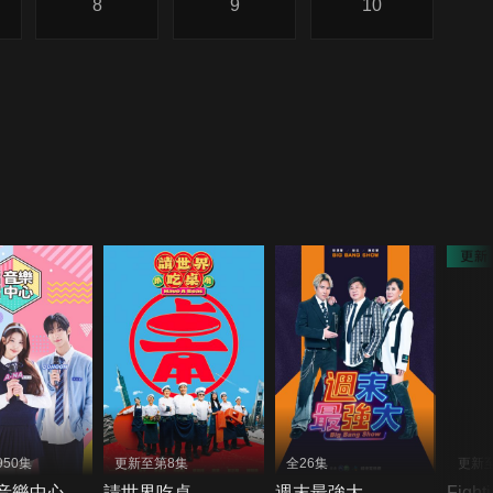
8
9
10
50集
更新至第8集
全26集
更新至
！音樂中心
請世界吃桌
週末最強大
Figh