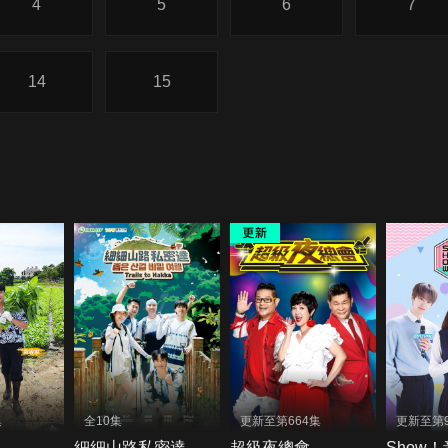
4
5
6
7
14
15
集
全10集
更新至第664集
更新至第9
細細山路私密達
超級夜總會
Show