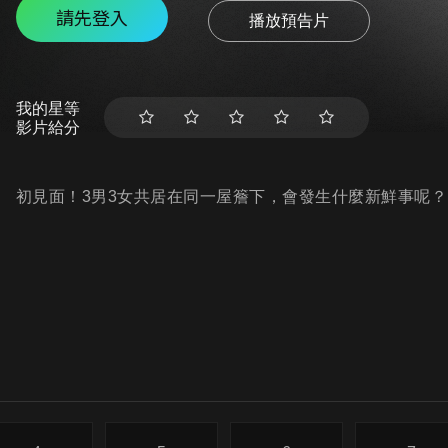
請先登入
播放預告片
我的星等
影片給分
初見面！3男3女共居在同一屋簷下，會發生什麼新鮮事呢？