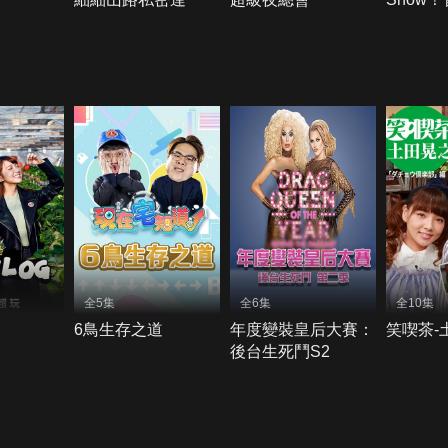
全5集
全6集
全10集
6鳥生存之道
年度變裝皇后大賽：
笑喫茶-
後台生死鬥S2