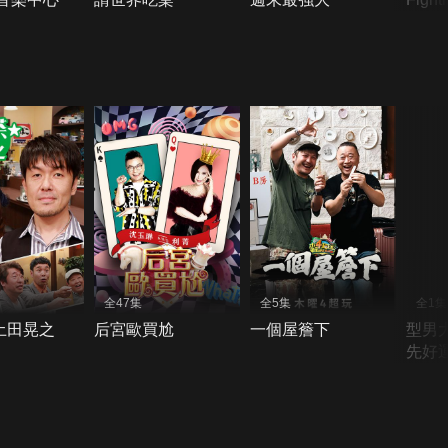
全47集
全5集
全1集
土田晃之
后宮歐買尬
一個屋簷下
型男
先好