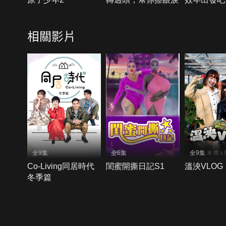
相關影片
全9集
全6集
全9集
Co-Living同居時代
閨蜜開撕日記S1
溫泱VLOG
冬季篇
{{notifyMsg}}