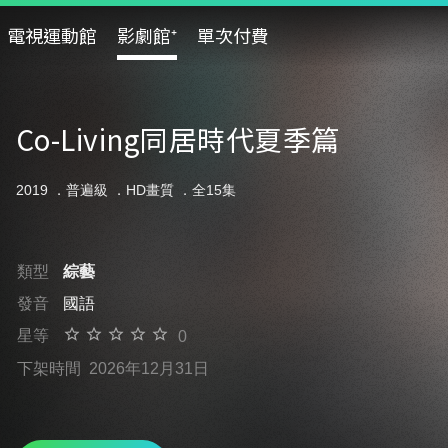
電視運動館
影劇館⁺
單次付費
Co-Living同居時代夏季篇
2019 ．
普遍級
．HD畫質 ．全15集
類型
綜藝
發音
國語
星等
0
下架時間
2026年12月31日