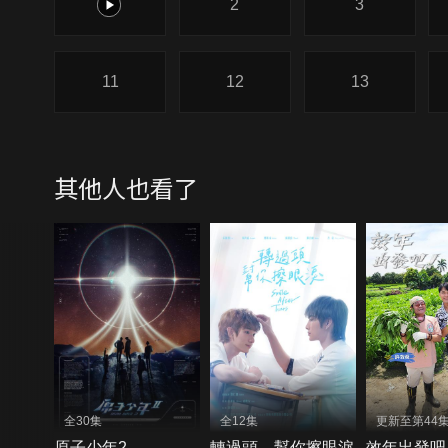
1
2
3
11
12
13
其他人也看了
全30集
全12集
更新至第44
原子少年2
轉過頭，幫你擦眼淚
效年出發吧