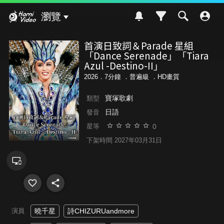
Hami Video
瀏覽
首演日致詞＆Parade 星組
「Dance Serenade」「Tiara
Azul -Destino-II」
2026．7分鐘 ．
普遍級
．HD畫質
寶塚歌劇
類型
日語
發音
0
星等
下架時間 2027年03月31日
演員
曉千星
詩CHIZURUandmore