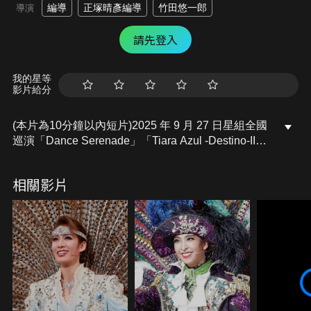
編導
正塚晴彥編導
竹田悠一郎
導演
請先登入
我的星等
影片給分
(本片為10分鐘以內短片)2025 年 9 月 27 日星組全國
巡演「Dance Serenade」「Tiara Azul -Destino-II」
中，為舞台劃下華麗句點的全員大遊行，以及分享對
演出期許等內容的首演日致詞。
相關影片