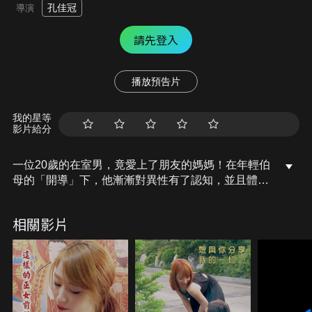
孔佳冠
導演
請先登入
播放預告片
我的星等
影片給分
一位20歲的在室男，竟愛上了朋友的媽媽！在年輕伯
母的「開導」下，他漸漸對異性有了認知，並且體會
到前所未有的戀愛感受！
相關影片