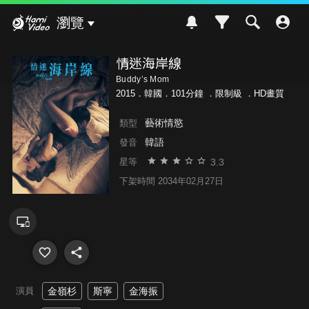
Hami Video
瀏覽
情迷海岸線
Buddy’s Mom
2015．韓國．101分鐘 ．
限制級
．HD畫質
藝術情慾
類型
韓語
發音
3.3
星等
下架時間 2034年02月27日
演員
金嶺杉
斯寧
金海振