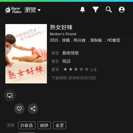
Hami Video
瀏覽
熟女好辣
Mother’s Friend
2015．韓國．85分鐘 ．
限制級
．HD畫質
藝術情慾
類型
韓語
發音
2.8
星等
下架時間 2034年02月13日
演員
許叡昌
姬靜
金雲