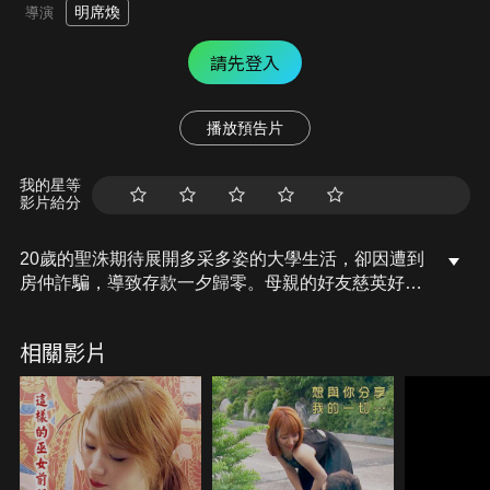
明席煥
導演
請先登入
播放預告片
我的星等
影片給分
20歲的聖洙期待展開多采多姿的大學生活，卻因遭到
房仲詐騙，導致存款一夕歸零。母親的好友慈英好心
收留他，沒想到慈英惹火的身材曲線和性感魅力竟讓
聖洙難以抗拒，每天沉浸在無盡的性幻想中。某天，
相關影片
聖洙竟意外發現慈英極力隱藏、令人臉紅心跳的小秘
密……