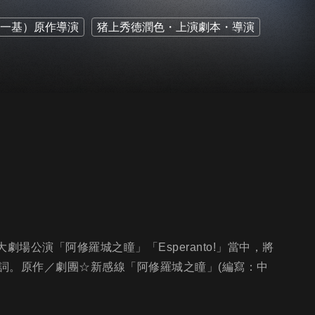
一基）原作導演
猪上秀徳潤色・上演劇本・導演
大劇場公演「阿修羅城之瞳」「Esperanto!」當中，將
詞。原作／劇團☆新感線「阿修羅城之瞳」(編寫：中