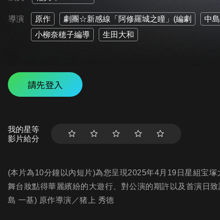
導演
原作
劇團☆新感線「阿修羅城之瞳」(編劇
中島
小柳奈穂子編導
生田大和
請先登入
我的星等
影片給分
(本片為10分鐘以內短片)為您呈現2025年4月19日星組宝塚
舞台妝點得華麗繽紛的大遊行、對公演的期許以及首演日致
島 一基) 原作導演／猪上 秀徳