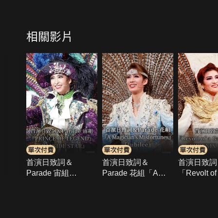
相關影片
首演日致詞＆
首演日致詞＆
首演日致詞
Parade 宙組
Parade 花組「A
「Revolt of
「PRINCE OF
Magician’s
Gallant Po
LEGEND」
Misfortunes」
「PHOENI
「BAYSIDE
「Jubilee」
RISING」
{{notifyMsg}}
STAR」