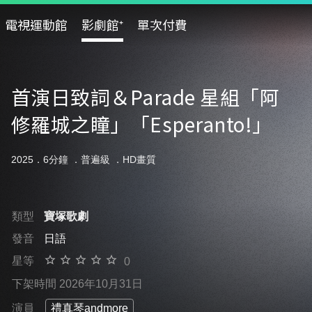
電視運動館
影劇館⁺
單次付費
首演日致詞＆Parade 星組「阿
修羅城之瞳」「Esperanto!」
2025．6分鐘 ．
普遍級
．HD畫質
類型
寶塚歌劇
發音
日語
星等
0
下架時間 2026年10月31日
演員
禮真琴andmore