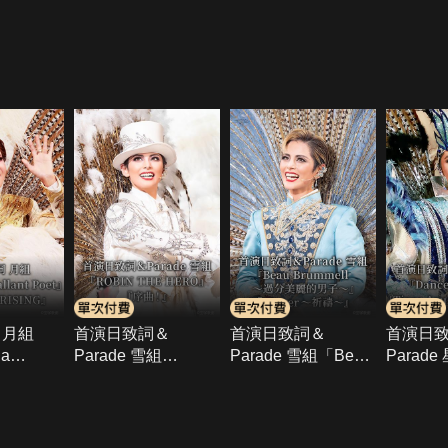
 月組
首演日致詞＆
首演日致詞＆
首演日
 a
Parade 雪組
Parade 雪組「Beau
Parade
et」
「ROBIN THE
Brummell－過分美
「Danc
X
HERO」「序曲！」
麗的男子－」
Serena
「Prayer－祈禱－」
Azul -De