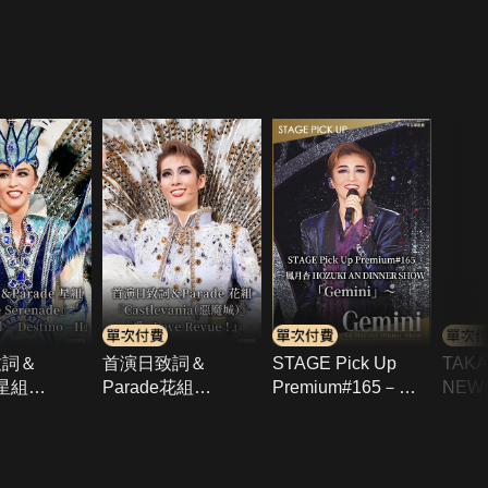
致詞＆
首演日致詞＆
STAGE Pick Up
TAK
 星組
Parade花組
Premium#165－鳳
NEWS
e
「Castlevania(惡魔
月杏 HOZUKI AN
組TO
de」「Tiara
城)」「愛, Love
DINNER
SEA 
stino-II」
Revue!」
SHOW「Gemini」
突撃R
－