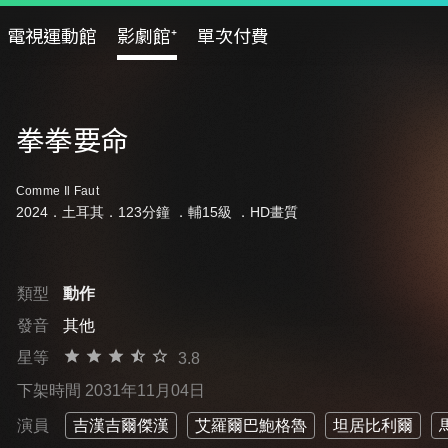
電視運動館
影劇館⁺
單次付費
拳拳要命
Comme Il Faut
2024．土耳其．123分鐘 ．
輔15級
．HD畫質
類型
動作
發音
其他
星等
3.8
下架時間 2031年11月04日
演員
吉漢吉爾傑漢
艾羅爾巴鮑格魯
坦居比利爾