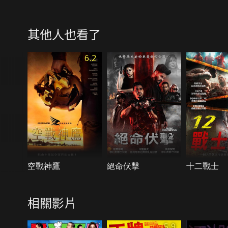
其他人也看了
6.2
空戰神鷹
絕命伏擊
十二戰士
相關影片
5.9