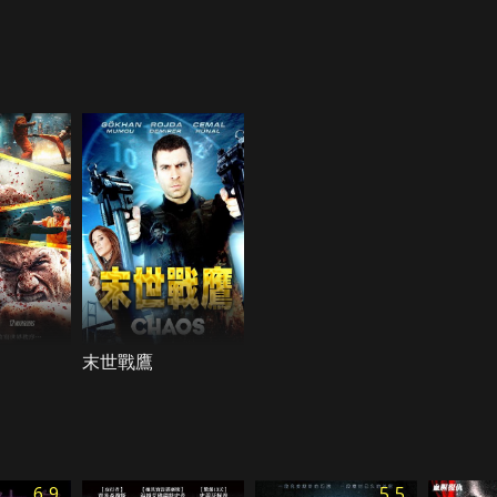
末世戰鷹
6.9
5.5