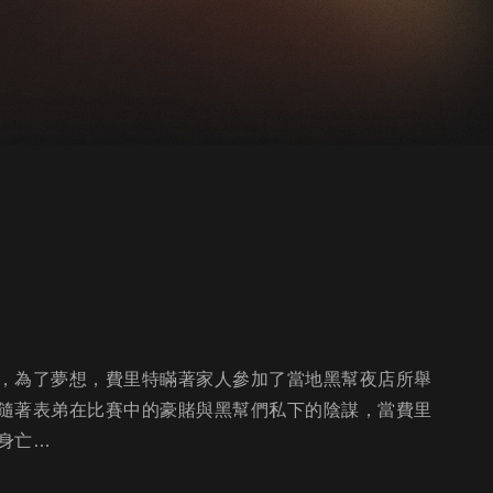
，為了夢想，費里特瞞著家人參加了當地黑幫夜店所舉
隨著表弟在比賽中的豪賭與黑幫們私下的陰謀，當費里
身亡…