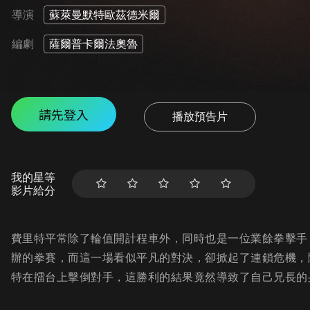
導演
蘇萊曼默特歐茲德米爾
編劇
薩爾普卡爾法奧魯
請先登入
播放預告片
我的星等
影片給分
費里特平常除了輪值開計程車外，同時也是一位業餘拳擊手
辦的拳賽，而這一場看似平凡的對決，卻掀起了連鎖危機，
特在擂台上擊倒對手，這勝利的結果竟然導致了自己兄長的