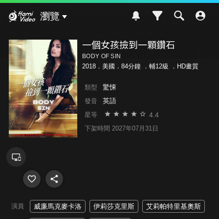
Hami Video
瀏覽
一個女孩撿到一顆鑽石
BODY OF SIN
2018．美國．84分鐘 ．
輔12級
．HD畫質
驚悚
類型
英語
發音
4.4
星等
下架時間 2027年07月31日
演員
威廉馬克麥卡洛
伊莉莎克里斯
艾莉帕特里基奧斯