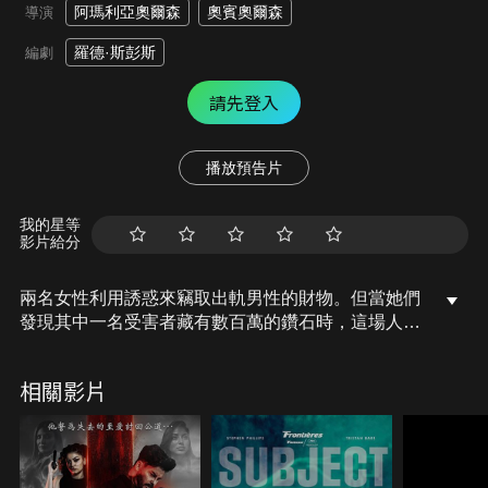
阿瑪利亞奧爾森
奧賓奧爾森
導演
羅德·斯彭斯
編劇
請先登入
播放預告片
我的星等
影片給分
兩名女性利用誘惑來竊取出軌男性的財物。但當她們
發現其中一名受害者藏有數百萬的鑽石時，這場人生
的交易變成了逃命的狂奔。
相關影片