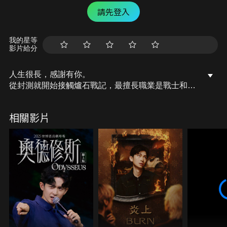
請先登入
我的星等
影片給分
人生很長，感謝有你。
從封測就開始接觸爐石戰記，最擅長職業是戰士和牧
師，狼人戰創始者。
OSkomodo 亂世不彰，蛇道生機；凡我蛇族，快快甦
相關影片
醒。
從陰暗幽霾的蛇界森林甦醒吧， 趁此良機，莫再猶
豫，恭請蛇界至尊雙飛寶典！
OSkomodo 還不一起加入蛇教跟著教主一起前進!