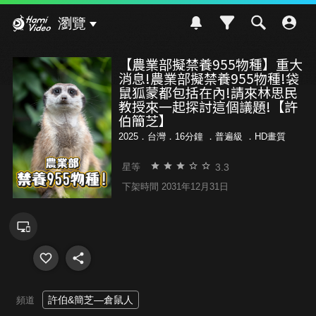
Hami Video
瀏覽
【農業部擬禁養955物種】重大
消息!農業部擬禁養955物種!袋
鼠狐蒙都包括在內!請來林思民
教授來一起探討這個議題!【許
伯簡芝】
2025．台灣．16分鐘 ．
普遍級
．HD畫質
3.3
星等
下架時間 2031年12月31日
許伯&簡芝—倉鼠人
頻道