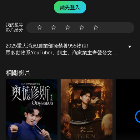
請先登入
我的星等
影片給分
2025重大消息!農業部擬禁養955物種!
眾多動物系YouTuber、飼主、商家業主齊聲發文痛
批農業部此舉作為!
955種到底包含什麼!?袋鼠狐蒙都包括在內?
相關影片
四處探訪之下找來傳說中的動物學者林思民教授一起
探討!