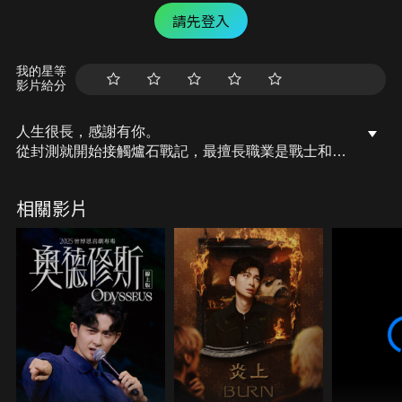
請先登入
我的星等
影片給分
人生很長，感謝有你。
從封測就開始接觸爐石戰記，最擅長職業是戰士和牧
師，狼人戰創始者。
OSkomodo 亂世不彰，蛇道生機；凡我蛇族，快快甦
相關影片
醒。
從陰暗幽霾的蛇界森林甦醒吧， 趁此良機，莫再猶
豫，恭請蛇界至尊雙飛寶典！
OSkomodo 還不一起加入蛇教跟著教主一起前進!