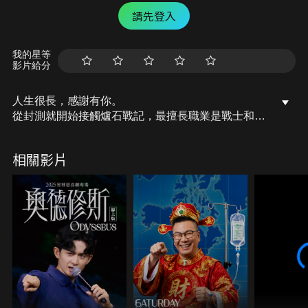
請先登入
我的星等
影片給分
人生很長，感謝有你。
從封測就開始接觸爐石戰記，最擅長職業是戰士和牧
師，狼人戰創始者。
OSkomodo 亂世不彰，蛇道生機；凡我蛇族，快快甦
相關影片
醒。
從陰暗幽霾的蛇界森林甦醒吧， 趁此良機，莫再猶
豫，恭請蛇界至尊雙飛寶典！
OSkomodo 還不一起加入蛇教跟著教主一起前進!