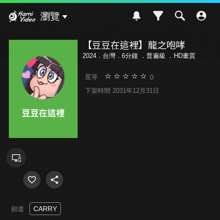
Hami Video
瀏覽
【豆豆在這裡】龍之咆哮
2024．台灣．6分鐘 ．
普遍級
．HD畫質
0
星等
下架時間 2031年12月31日
CARRY
頻道