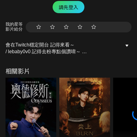
請先登入
我的星等
影片給分
會在Twitch穩定開台 記得來看～
/ lebaby0v0 記得去粉專點個讚唷～
開台活動訊息都會發布在上面的
Facebook粉專：樂樂Lebaby
相關影片
/ lebaby0v0 Instagram：lebaby0v0
/ lebaby0v0 本頻道授權相關請洽詢：
littlefish@mesports.com.tw
若非此窗口授權，一律概不承認。
業務合作請洽：san710501@mesports.com.tw