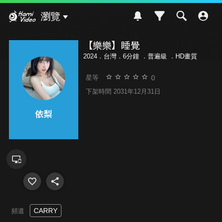
Hami Video
瀏覽
【樂樂】睡覺
2024．台灣．6分鐘 ．
普遍級
．HD畫質
0
星等
下架時間 2031年12月31日
CARRY
頻道