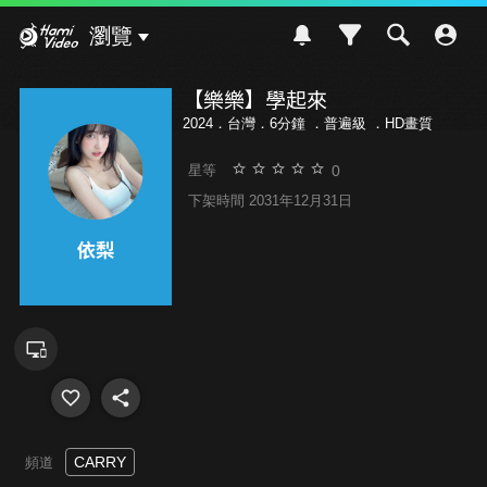
Hami Video
瀏覽
【樂樂】學起來
2024．台灣．6分鐘 ．
普遍級
．HD畫質
0
星等
下架時間 2031年12月31日
CARRY
頻道