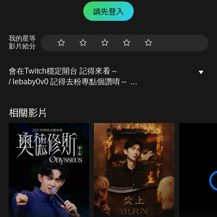
請先登入
我的星等
影片給分
會在Twitch穩定開台 記得來看～
/ lebaby0v0 記得去粉專點個讚唷～
開台活動訊息都會發布在上面的
Facebook粉專：樂樂Lebaby
相關影片
/ lebaby0v0 Instagram：lebaby0v0
/ lebaby0v0 本頻道授權相關請洽詢：
littlefish@mesports.com.tw
若非此窗口授權，一律概不承認。
業務合作請洽：san710501@mesports.com.tw