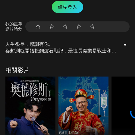
請先登入
我的星等
影片給分
人生很長，感謝有你。
從封測就開始接觸爐石戰記，最擅長職業是戰士和牧
師，狼人戰創始者。
OSkomodo 亂世不彰，蛇道生機；凡我蛇族，快快甦
相關影片
醒。
從陰暗幽霾的蛇界森林甦醒吧， 趁此良機，莫再猶
豫，恭請蛇界至尊雙飛寶典！
OSkomodo 還不一起加入蛇教跟著教主一起前進!