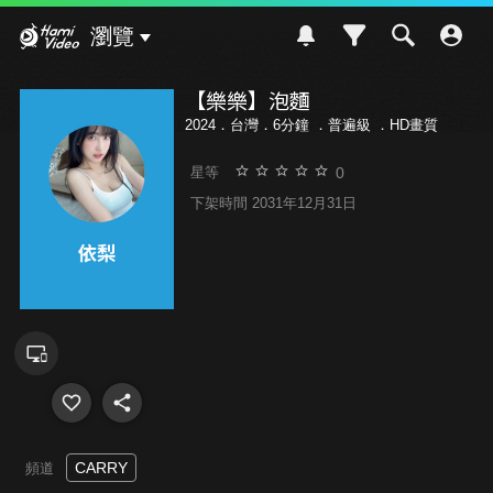
Hami Video
瀏覽
【樂樂】泡麵
2024．台灣．6分鐘 ．
普遍級
．HD畫質
0
星等
下架時間 2031年12月31日
CARRY
頻道