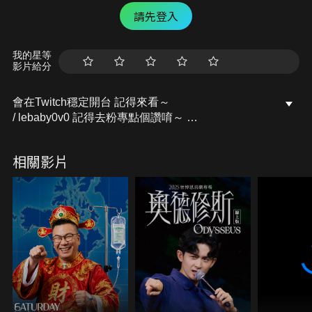
請先登入
我的星等
影片給分
會在Twitch穩定開台 記得來看～
/ lebaby0v0 記得去粉專點個讚唷～
開台活動訊息都會發布在上面的
Facebook粉專：樂樂Lebaby
相關影片
/ lebaby0v0 Instagram：lebaby0v0
/ lebaby0v0 本頻道授權相關請洽詢：
littlefish@mesports.com.tw
若非此窗口授權，一律概不承認。
業務合作請洽：san710501@mesports.com.tw