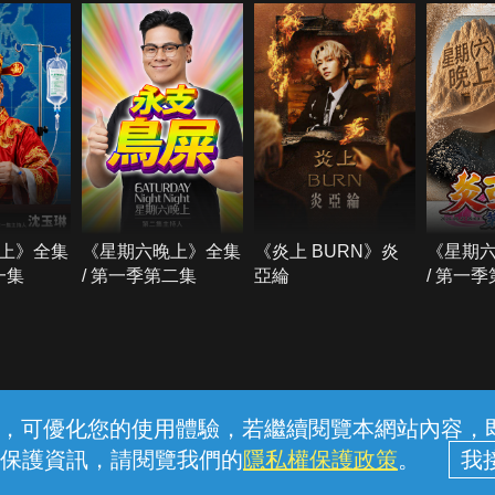
上》全集
《星期六晚上》全集
《炎上 BURN》炎
《星期
一集
/ 第一季第二集
亞綸
/ 第一
常見問題
線上客服
服務條款
隱私權保護
內容，可優化您的使用體驗，若繼續閱覽本網站內容，即表
保護資訊，請閱覽我們的
隱私權保護政策
。
中華電信股份有限公司個人家庭分公司 (統一編號：96979949) © 2026