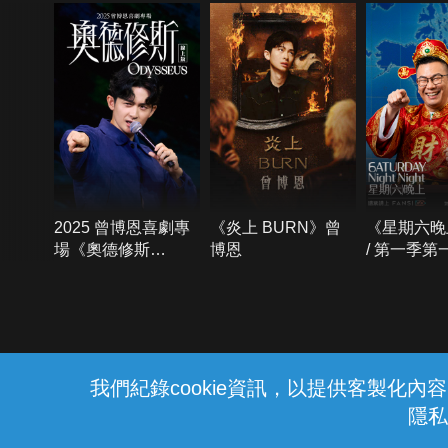
2025 曾博恩喜劇專
《炎上 BURN》曾
《星期六晚
場《奧德修斯
博恩
/ 第一季第
Odysseus》
{{notifyMsg}}
我們紀錄cookie資訊，以提供客製化
隱私