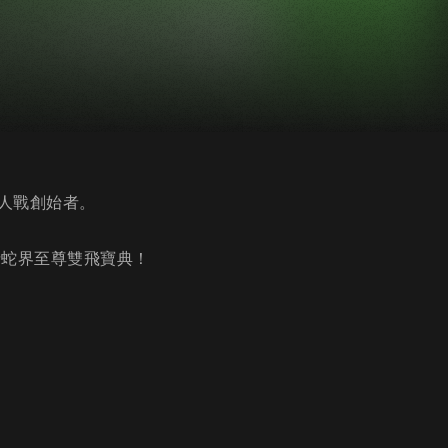
人戰創始者。
請蛇界至尊雙飛寶典！