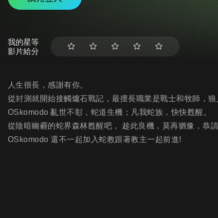
我的星等
影片給分
人生很長，感謝有你。
從封測就開始接觸爐石戰記，最擅長職業是戰士和牧師，狼
OSkomodo 亂世不彰，蛇道生機；凡我蛇族，快快甦醒。
從陰暗幽霾的蛇界森林甦醒吧， 趁此良機，莫再猶豫，恭
OSkomodo 還不一起加入蛇教跟著教主一起前進!