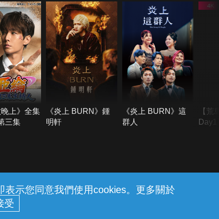
六晚上》全集
《炎上 BURN》鍾
《炎上 BURN》這
【荒
季第三集
明軒
群人
Day
難所
不了
示您同意我們使用cookies。更多關於