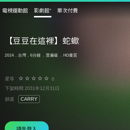
電視運動館
影劇館⁺
單次付費
【豆豆在這裡】蛇蠍
2024．台灣．6分鐘 ．
普遍級
．HD畫質
星等
0
下架時間 2031年12月31日
頻道
CARRY
請先登入