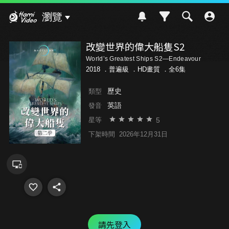
Hami Video
瀏覽
改變世界的偉大船隻S2
World’s Greatest Ships S2—Endeavour
2018 ．
普遍級
．HD畫質 ．全6集
歷史
類型
英語
發音
5
星等
下架時間
2026年12月31日
請先登入