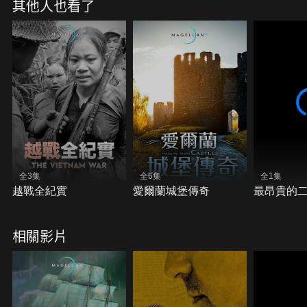
其他人也看了
全3集
全6集
全1集
越戰全紀實
愛爾蘭城堡傳奇
最昂貴的
相關影片