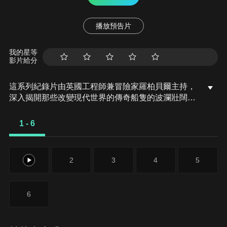
播放預告片
我的星等
影片給分
這系列紀錄片由英國工程師兼冒險家羅柏貝爾主持，
深入揭開那些改變現代世界的傳奇船隻的波瀾壯闊歷
史。從鐵達尼號、五月花號、瑪麗皇后號到皇家方舟
號航空母艦，這些船隻的名字在世紀中迴響不絕。它
1 - 6
們曾承載海盜、探險家、朝聖者，以及鍍金時代的名
流。這些船隻的故事與戰爭、財富的追求，以及對自
由的探索息息相關，將觀眾帶入歷史中心，見證其在
1
2
3
4
5
全球歷史進程中的關鍵角色。
6