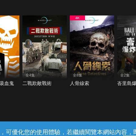
全4集
全8集
全2集
吸血鬼
二戰欺敵戰術
人骨線索
峇里島
常見問題
線上客服
服務條款
隱私權保護
內容，可優化您的使用體驗，若繼續閱覽本網站內容，即表