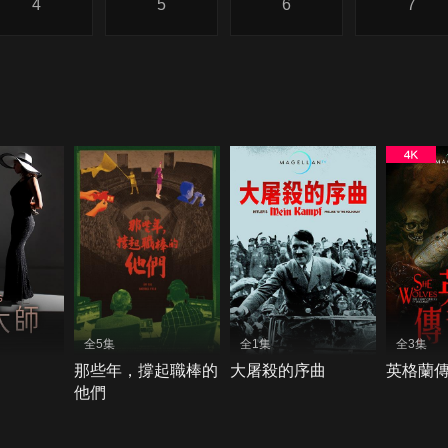
4
5
6
7
全5集
全1集
全3集
那些年，撐起職棒的
大屠殺的序曲
英格蘭
他們