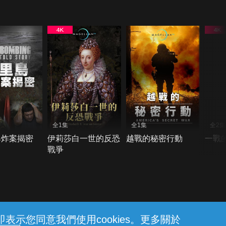
全1集
全1集
全2集
爆炸案揭密
伊莉莎白一世的反恐
越戰的秘密行動
一戰
戰爭
示您同意我們使用cookies。更多關於