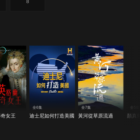
8
全6集
全7集
全5集
傳奇女王
迪士尼如何打造美國
黃河從草原流過
顏真