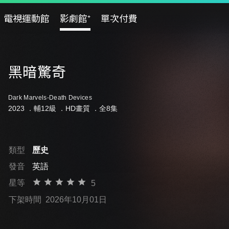
電視運動館
影劇館⁺
單次付費
黑暗驚奇
Dark Marvels-Death Devices
2023 ．
輔12級
．HD畫質 ．全8集
類型
歷史
發音
英語
星等
5
下架時間
2026年10月01日