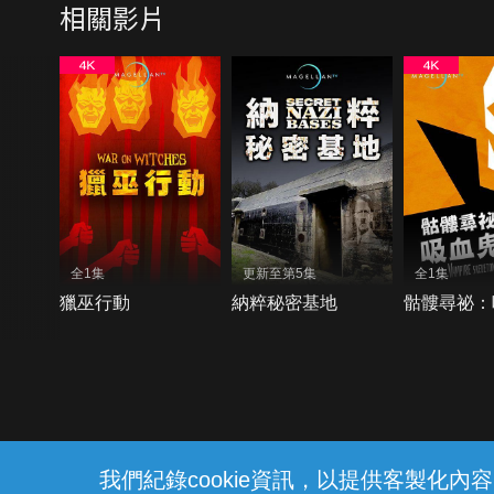
相關影片
全1集
更新至第5集
全1集
獵巫行動
納粹秘密基地
骷髏尋祕：
{{notifyMsg}}
我們紀錄cookie資訊，以提供客製化