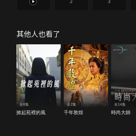
1
2
3
其他人也看了
全8集
全2集
全14集
掀起苑裡的風
千年敦煌
時尚大師