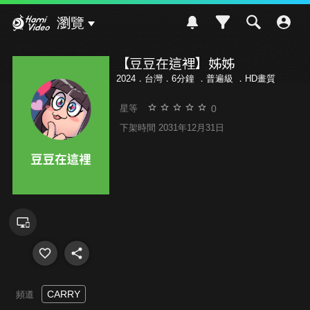
Hami Video
瀏覽
【豆豆在這裡】姊姊
2024．台灣．6分鐘 ．
普遍級
．HD畫質
0
星等
下架時間 2031年12月31日
CARRY
頻道