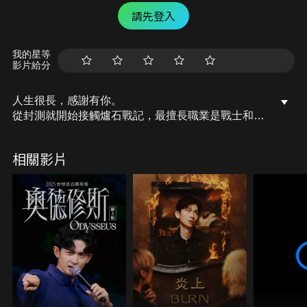
請先登入
我的星等
影片給分
人生很長，感謝有你。
從封測就開始接觸爐石戰記，最擅長職業是戰士和牧
師，狼人戰創始者。
OSkomodo 亂世不彰，蛇道生機；凡我蛇族，快快甦
相關影片
醒。
從陰暗幽霾的蛇界森林甦醒吧， 趁此良機，莫再猶
豫，恭請蛇界至尊雙飛寶典！
OSkomodo 還不一起加入蛇教跟著教主一起前進!