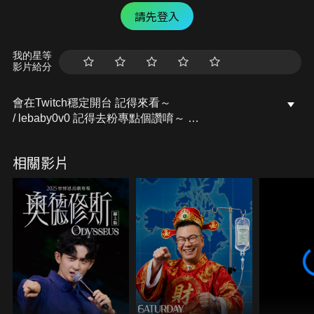
請先登入
我的星等
影片給分
會在Twitch穩定開台 記得來看～
/ lebaby0v0 記得去粉專點個讚唷～
開台活動訊息都會發布在上面的
Facebook粉專：樂樂Lebaby
相關影片
/ lebaby0v0 Instagram：lebaby0v0
/ lebaby0v0 本頻道授權相關請洽詢：
littlefish@mesports.com.tw
若非此窗口授權，一律概不承認。
業務合作請洽：san710501@mesports.com.tw