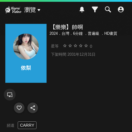
Hami Video
瀏覽
【樂樂】帥啊
2024．台灣．6分鐘 ．
普遍級
．HD畫質
0
星等
下架時間 2031年12月31日
CARRY
頻道