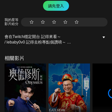
請先登入
我的星等
影片給分
會在Twitch穩定開台 記得來看～
/ lebaby0v0 記得去粉專點個讚唷～
開台活動訊息都會發布在上面的
Facebook粉專：樂樂Lebaby
相關影片
/ lebaby0v0 Instagram：lebaby0v0
/ lebaby0v0 本頻道授權相關請洽詢：
littlefish@mesports.com.tw
若非此窗口授權，一律概不承認。
業務合作請洽：san710501@mesports.com.tw