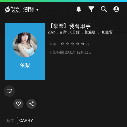
Hami Video
瀏覽
【樂樂】我會單手
2024．台灣．6分鐘 ．
普遍級
．HD畫質
0
星等
下架時間 2031年12月31日
CARRY
頻道