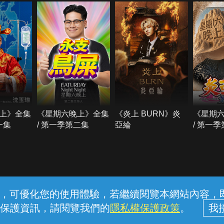
上》全集
《星期六晚上》全集
《炎上 BURN》炎
《星期
一集
/ 第一季第二集
亞綸
/ 第一
常見問題
線上客服
服務條款
隱私權保護
內容，可優化您的使用體驗，若繼續閱覽本網站內容，即表
保護資訊，請閱覽我們的
隱私權保護政策
。
中華電信股份有限公司個人家庭分公司 (統一編號：96979949) © 2026