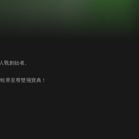
人戰創始者。
請蛇界至尊雙飛寶典！