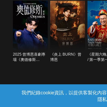
2025 曾博恩喜劇專
《炎上 BURN》曾
《星期六晚
場《奧德修斯
博恩
/ 第一季第
Odysseus》
{{notifyMsg}}
我們紀錄cookie資訊，以提供客製化
隱私