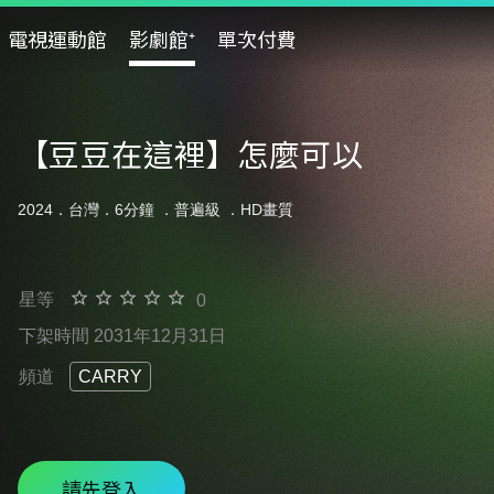
電視運動館
影劇館⁺
單次付費
【豆豆在這裡】怎麼可以
2024．台灣．6分鐘 ．
普遍級
．HD畫質
星等
0
下架時間 2031年12月31日
頻道
CARRY
請先登入