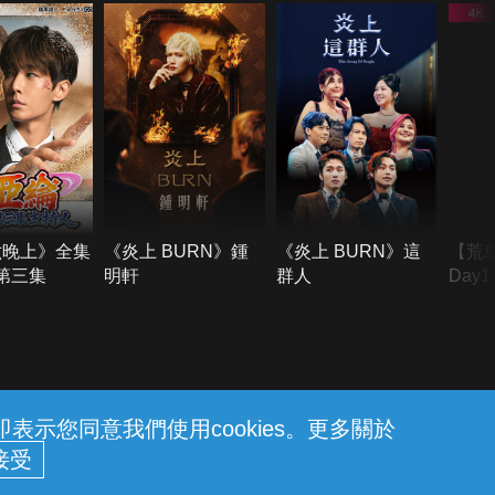
六晚上》全集
《炎上 BURN》鍾
《炎上 BURN》這
【荒
季第三集
明軒
群人
Day
難所
不了
示您同意我們使用cookies。更多關於