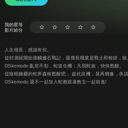
我的星等
影片給分
人生很長，感謝有你。
從封測就開始接觸爐石戰記，最擅長職業是戰士和牧師，狼
OSkomodo 亂世不彰，蛇道生機；凡我蛇族，快快甦醒。
從陰暗幽霾的蛇界森林甦醒吧， 趁此良機，莫再猶豫，恭
OSkomodo 還不一起加入蛇教跟著教主一起前進!