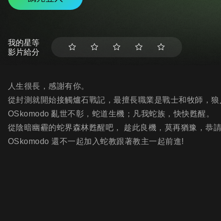
我的星等
影片給分
人生很長，感謝有你。
從封測就開始接觸爐石戰記，最擅長職業是戰士和牧師，狼
OSkomodo 亂世不彰，蛇道生機；凡我蛇族，快快甦醒。
從陰暗幽霾的蛇界森林甦醒吧， 趁此良機，莫再猶豫，恭
OSkomodo 還不一起加入蛇教跟著教主一起前進!