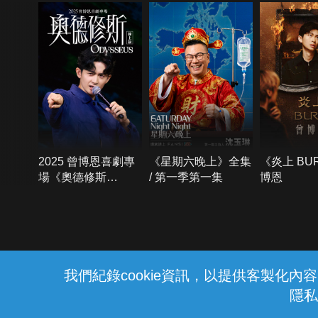
2025 曾博恩喜劇專
《星期六晚上》全集
《炎上 BU
場《奧德修斯
/ 第一季第一集
博恩
Odysseus》
{{notifyMsg}}
我們紀錄cookie資訊，以提供客製化
隱私