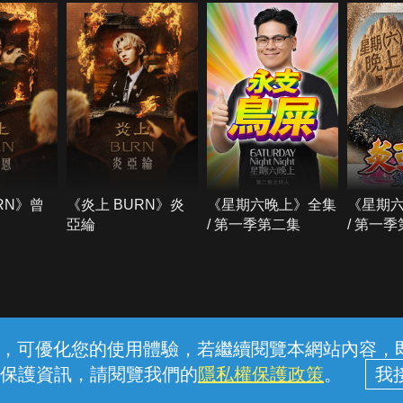
RN》曾
《炎上 BURN》炎
《星期六晚上》全集
《星期
亞綸
/ 第一季第二集
/ 第一
常見問題
線上客服
服務條款
隱私權保護
內容，可優化您的使用體驗，若繼續閱覽本網站內容，即表
保護資訊，請閱覽我們的
隱私權保護政策
。
中華電信股份有限公司個人家庭分公司 (統一編號：96979949) © 2026