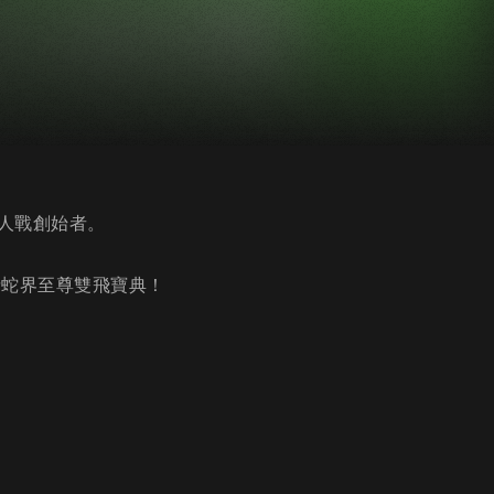
人戰創始者。
請蛇界至尊雙飛寶典！