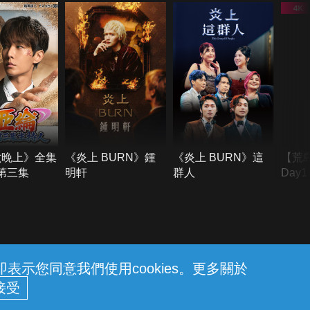
六晚上》全集
《炎上 BURN》鍾
《炎上 BURN》這
【荒
季第三集
明軒
群人
Day
難所
不了
示您同意我們使用cookies。更多關於