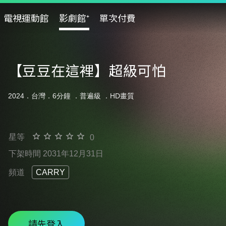
電視運動館
影劇館⁺
單次付費
【豆豆在這裡】超級可怕
2024．台灣．6分鐘 ．
普遍級
．HD畫質
星等
0
下架時間 2031年12月31日
頻道
CARRY
請先登入