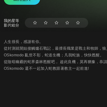
我的星等
影片給分
人生很長，感謝有你。
從封測就開始接觸爐石戰記，最擅長職業是戰士和牧師，狼
OSkomodo 亂世不彰，蛇道生機；凡我蛇族，快快甦醒。
從陰暗幽霾的蛇界森林甦醒吧， 趁此良機，莫再猶豫，恭
OSkomodo 還不一起加入蛇教跟著教主一起前進!