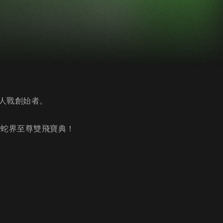
人戰創始者。
請蛇界至尊雙飛寶典！