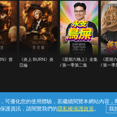
RN》曾
《炎上 BURN》炎
《星期六晚上》全集
《星期
亞綸
/ 第一季第二集
/ 第一
常見問題
線上客服
服務條款
隱私權保護
內容，可優化您的使用體驗，若繼續閱覽本網站內容，即表
保護資訊，請閱覽我們的
隱私權保護政策
。
中華電信股份有限公司個人家庭分公司 (統一編號：96979949) © 2026