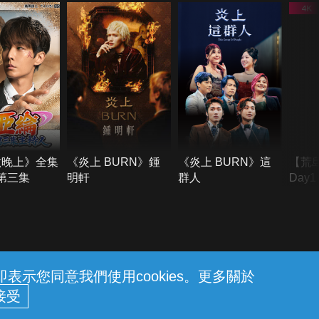
六晚上》全集
《炎上 BURN》鍾
《炎上 BURN》這
【荒
季第三集
明軒
群人
Day
難所
不了
示您同意我們使用cookies。更多關於