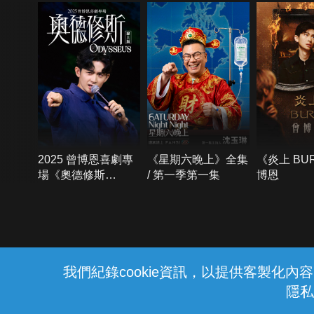
2025 曾博恩喜劇專
《星期六晚上》全集
《炎上 BU
場《奧德修斯
/ 第一季第一集
博恩
Odysseus》
{{notifyMsg}}
我們紀錄cookie資訊，以提供客製化
隱私