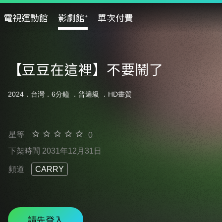
電視運動館
影劇館⁺
單次付費
【豆豆在這裡】不要鬧了
2024．台灣．6分鐘 ．
普遍級
．HD畫質
星等
0
下架時間 2031年12月31日
頻道
CARRY
請先登入