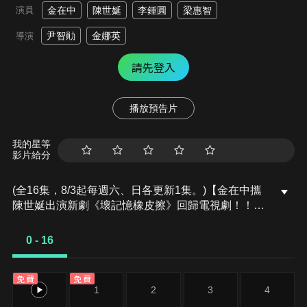
演員
金在中
陳世娫
李鍾圓
梁惠智
尹智勛
金娜英
導演
請先登入
播放預告片
我的星等
影片給分
(全16集，8/3起每週六、日各更新1集。)【金在中攜
陳世娫出演新劇《壞記憶橡皮擦》回歸電視劇！！】
曾是被看好的網球之星李君，在負傷之後喪失了自尊
心，認為自己從人生的主角變成配角。遇上腦研究中
0 - 16
心的醫生景珠妍，使用了記憶橡皮擦抹去了過去記
憶，重生為運動經紀人，而景珠妍也意外成了他的初
免費
免費
戀。因被篡改的記憶開始的羅曼史，在得知真相後其
0
1
2
3
4
結局將會如何呢？