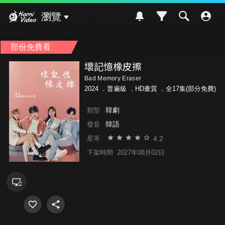
Hami Video
瀏覽
部份免費看
壞記憶橡皮擦
Bad Memory Eraser
2024 ．
普遍級
．HD畫質 ．全17集(部分免費)
韓劇
類型
韓語
發音
4.2
星等
下架時間
2027年08月02日