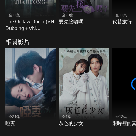
全11集
全20集
全11集
The Outlaw Doctor(VN
要先接吻嗎
代替旅行
Dubbing＋VN
Subtitles)
相關影片
全24集
全7集
全12集
啞妻
灰色的少女
眼眸裡的