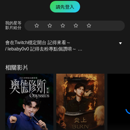
請先登入
我的星等
影片給分
會在Twitch穩定開台 記得來看～
/ lebaby0v0 記得去粉專點個讚唷～
開台活動訊息都會發布在上面的
Facebook粉專：樂樂Lebaby
相關影片
/ lebaby0v0 Instagram：lebaby0v0
/ lebaby0v0 本頻道授權相關請洽詢：
littlefish@mesports.com.tw
若非此窗口授權，一律概不承認。
業務合作請洽：san710501@mesports.com.tw