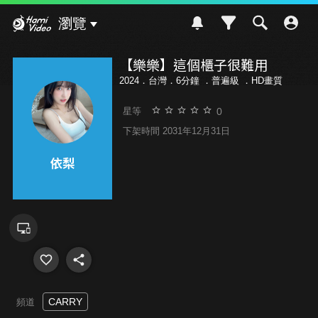
Hami Video
瀏覽
【樂樂】這個櫃子很難用
2024．台灣．6分鐘 ．
普遍級
．HD畫質
0
星等
下架時間 2031年12月31日
CARRY
頻道