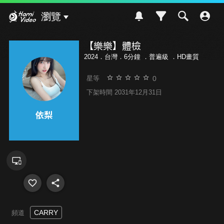
Hami Video
瀏覽
【樂樂】體檢
2024．台灣．6分鐘 ．
普遍級
．HD畫質
0
星等
下架時間 2031年12月31日
CARRY
頻道