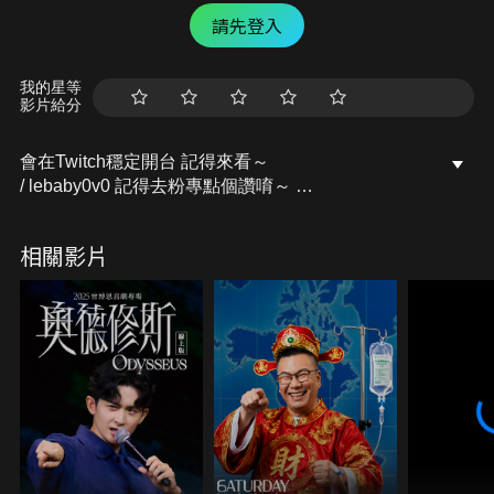
請先登入
我的星等
影片給分
會在Twitch穩定開台 記得來看～
/ lebaby0v0 記得去粉專點個讚唷～
開台活動訊息都會發布在上面的
Facebook粉專：樂樂Lebaby
相關影片
/ lebaby0v0 Instagram：lebaby0v0
/ lebaby0v0 本頻道授權相關請洽詢：
littlefish@mesports.com.tw
若非此窗口授權，一律概不承認。
業務合作請洽：san710501@mesports.com.tw