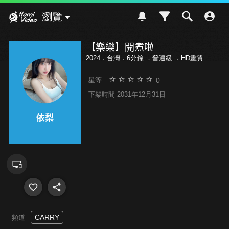
Hami Video
瀏覽
【樂樂】開煮啦
2024．台灣．6分鐘 ．
普遍級
．HD畫質
0
星等
下架時間 2031年12月31日
CARRY
頻道