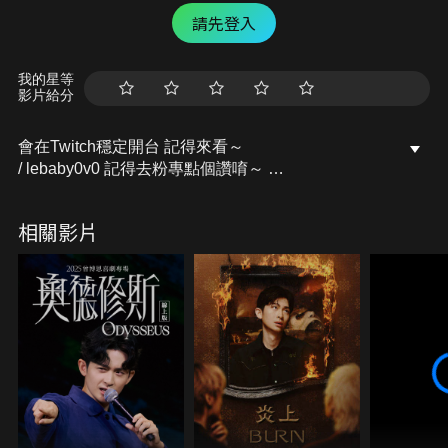
請先登入
我的星等
影片給分
會在Twitch穩定開台 記得來看～
/ lebaby0v0 記得去粉專點個讚唷～
開台活動訊息都會發布在上面的
Facebook粉專：樂樂Lebaby
相關影片
/ lebaby0v0 Instagram：lebaby0v0
/ lebaby0v0 本頻道授權相關請洽詢：
littlefish@mesports.com.tw
若非此窗口授權，一律概不承認。
業務合作請洽：san710501@mesports.com.tw