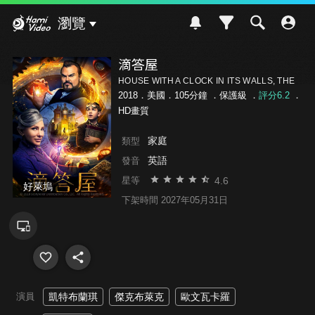
Hami Video
瀏覽
滴答屋
HOUSE WITH A CLOCK IN ITS WALLS, THE
2018．美國．105分鐘 ．
保護級
．
評分6.2
．
HD畫質
家庭
類型
英語
發音
4.6
星等
好萊塢
下架時間 2027年05月31日
演員
凱特布蘭琪
傑克布萊克
歐文瓦卡羅