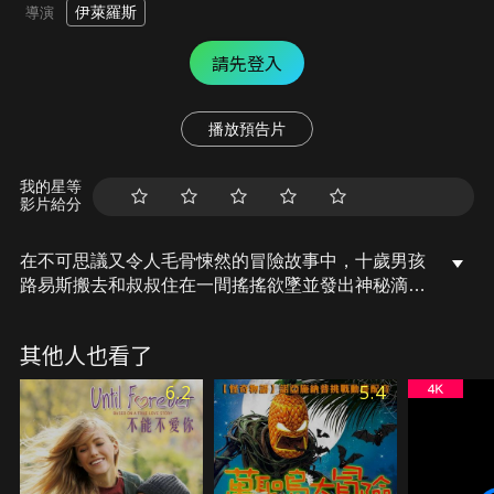
伊萊羅斯
導演
請先登入
播放預告片
我的星等
影片給分
在不可思議又令人毛骨悚然的冒險故事中，十歲男孩
路易斯搬去和叔叔住在一間搖搖欲墜並發出神秘滴答
聲響的老屋子。他不小心喚醒亡靈，讓沉睡的城鎮建
築搖身一變為巫師的隱秘世界。
其他人也看了
6.2
5.4