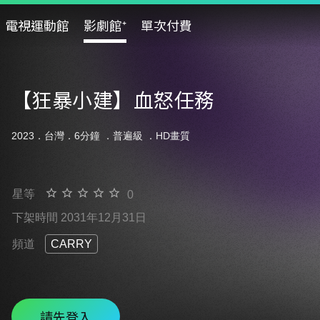
電視運動館
影劇館⁺
單次付費
【狂暴小建】血怒任務
2023．台灣．6分鐘 ．
普遍級
．HD畫質
星等
0
下架時間 2031年12月31日
頻道
CARRY
請先登入