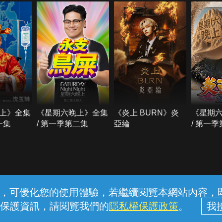
上》全集
《星期六晚上》全集
《炎上 BURN》炎
《星期
一集
/ 第一季第二集
亞綸
/ 第一
常見問題
線上客服
服務條款
隱私權保護
內容，可優化您的使用體驗，若繼續閱覽本網站內容，即表
保護資訊，請閱覽我們的
隱私權保護政策
。
中華電信股份有限公司個人家庭分公司 (統一編號：96979949) © 2026