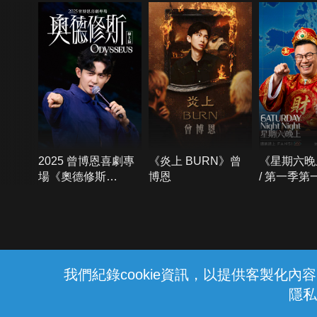
2025 曾博恩喜劇專
《炎上 BURN》曾
《星期六晚
場《奧德修斯
博恩
/ 第一季第
Odysseus》
{{notifyMsg}}
我們紀錄cookie資訊，以提供客製化
隱私