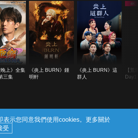
六晚上》全集
《炎上 BURN》鍾
《炎上 BURN》這
【荒
季第三集
明軒
群人
Day
難所
不了
示您同意我們使用cookies。更多關於