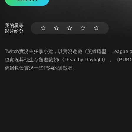
我的星等
影片給分
Twitch實況主狂暴小建，以實況遊戲《英雄聯盟，League of
也實況其他生存類遊戲如(《Dead by Daylight》， 《PU
偶爾也會實況一些PS4的遊戲喔。