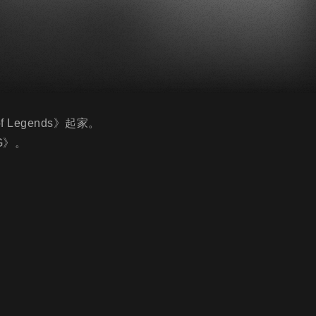
 Legends》起家。
BG》。