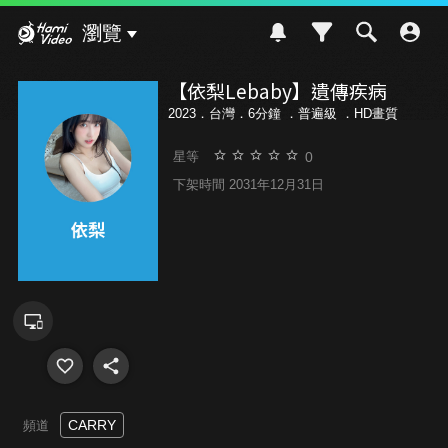
Hami Video
瀏覽
【依梨Lebaby】遺傳疾病
2023．台灣．6分鐘 ．
普遍級
．HD畫質
0
星等
下架時間 2031年12月31日
CARRY
頻道