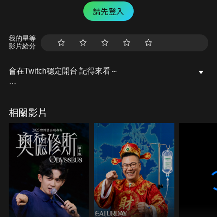
請先登入
我的星等
影片給分
會在Twitch穩定開台 記得來看～
/ lebaby0v0
相關影片
記得去粉專點個讚唷～
開台活動訊息都會發布在上面的
Facebook粉專：樂樂Lebaby
/ lebaby0v0
Instagram：lebaby0v0