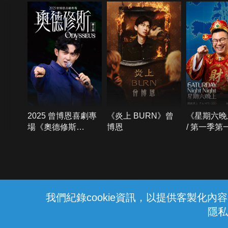
2025 曾博恩喜劇專
《炎上 BURN》曾
《星期六晚
場《奧德修斯
博恩
/ 第一季第
Odysseus》
{{notifyMsg}}
我們紀錄cookie資訊，以提供客製化
隱私