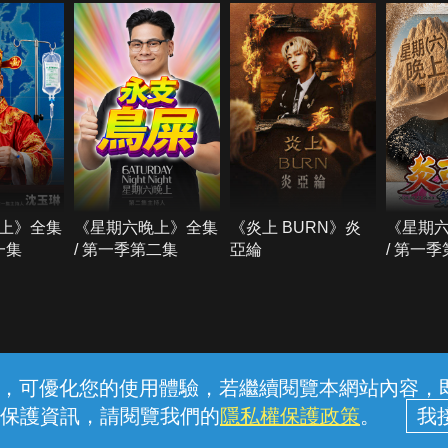
上》全集
《星期六晚上》全集
《炎上 BURN》炎
《星期
一集
/ 第一季第二集
亞綸
/ 第一
常見問題
線上客服
服務條款
隱私權保護
內容，可優化您的使用體驗，若繼續閱覽本網站內容，即表
保護資訊，請閱覽我們的
隱私權保護政策
。
中華電信股份有限公司個人家庭分公司 (統一編號：96979949) © 2026