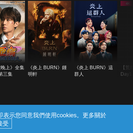
六晚上》全集
《炎上 BURN》鍾
《炎上 BURN》這
【荒
季第三集
明軒
群人
Day
難所
不了
示您同意我們使用cookies。更多關於