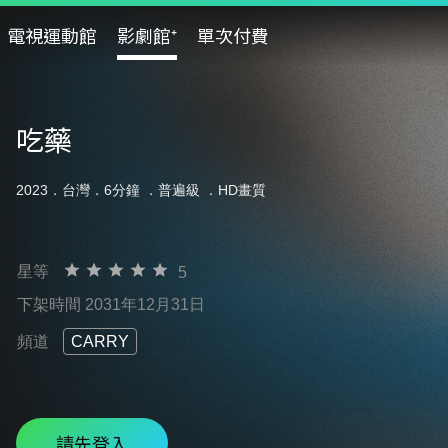
電視運動館
影劇館⁺
單次付費
吃藥
2023．台灣．6分鐘 ．
普遍級
．HD畫質
星等
5
下架時間 2031年12月31日
頻道
CARRY
請先登入