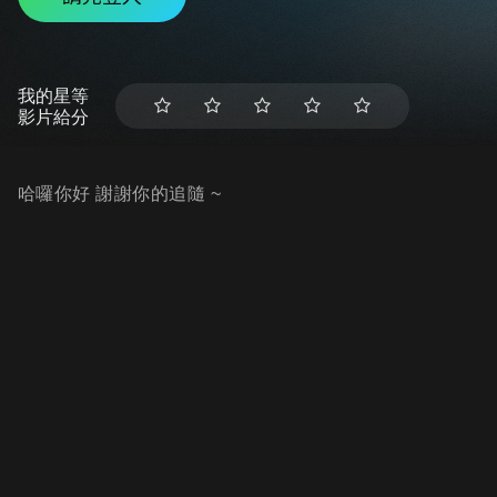
我的星等
影片給分
哈囉你好 謝謝你的追隨 ~