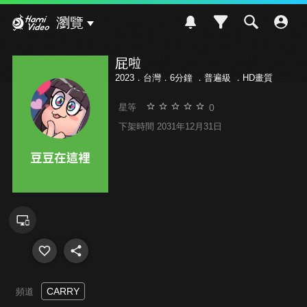
Hami Video
瀏覽
屁啦
2023．台灣．6分鐘 ．
普遍級
．HD畫質
0
星等
下架時間 2031年12月31日
CARRY
頻道