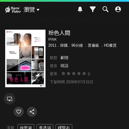
Hami Video
瀏覽
粉色人間
PINK
2011．韓國．96分鐘 ．
普遍級
．HD畫質
劇情
類型
韓語
發音
0
星等
下架時間 2026年07月31日
演員
徐甲淑
李丞涓
樸賢右