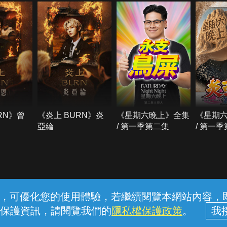
RN》曾
《炎上 BURN》炎
《星期六晚上》全集
《星期
亞綸
/ 第一季第二集
/ 第一
常見問題
線上客服
服務條款
隱私權保護
內容，可優化您的使用體驗，若繼續閱覽本網站內容，即表
保護資訊，請閱覽我們的
隱私權保護政策
。
中華電信股份有限公司個人家庭分公司 (統一編號：96979949) © 2026