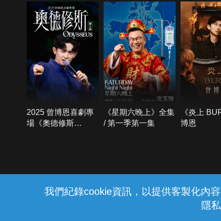
2025 曾博恩喜劇專
《星期六晚上》全集
《炎上 BU
場《奧德修斯
/ 第一季第一集
博恩
Odysseus》
{{notifyMsg}}
我們紀錄cookie資訊，以提供客製化
隱私