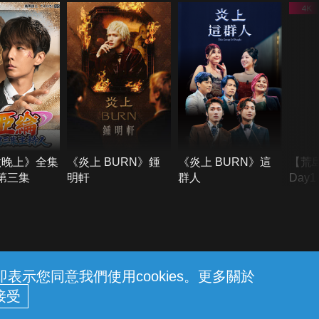
六晚上》全集
《炎上 BURN》鍾
《炎上 BURN》這
【荒
季第三集
明軒
群人
Day
難所
不了
示您同意我們使用cookies。更多關於