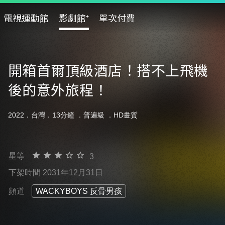
電視運動館
影劇館⁺
單次付費
開箱首爾頂級酒店！搭不上飛機
後的意外旅程！
2022．台灣．13分鐘 ．
普遍級
．HD畫質
星等
3
下架時間 2031年12月31日
頻道
WACKYBOYS 反骨男孩